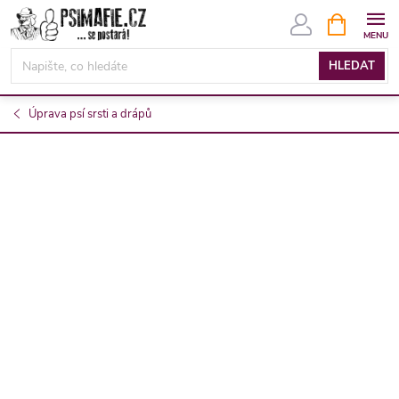
Přejít
NÁKUPNÍ
KOŠÍK
na
obsah
HLEDAT
Úprava psí srsti a drápů