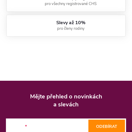
pro všechny registrované CHS
Slevy až 10%
pro členy rodiny
Z
á
Mějte přehled o novinkách
p
a slevách
a
t
E-mail
ODEBÍRAT
í