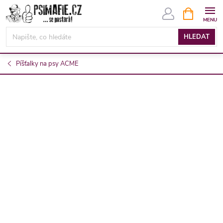
Přejít
NÁKUPNÍ
KOŠÍK
na
obsah
HLEDAT
Píšťalky na psy ACME