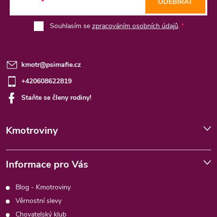
E-mail
ODEBÍRAT
í
Souhlasím se
zpracováním osobních údajů
.
kmotr
@
psimafie.cz
+420608622819
Staňte se členy rodiny!
Kmotroviny
Informace pro Vás
Blog - Kmotroviny
Věrnostní slevy
Chovatelský klub