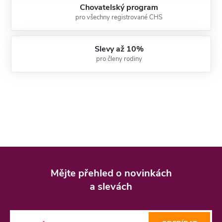
Chovatelský program
pro všechny registrované CHS
Slevy až 10%
pro členy rodiny
Z
á
Mějte přehled o novinkách
p
a slevách
a
t