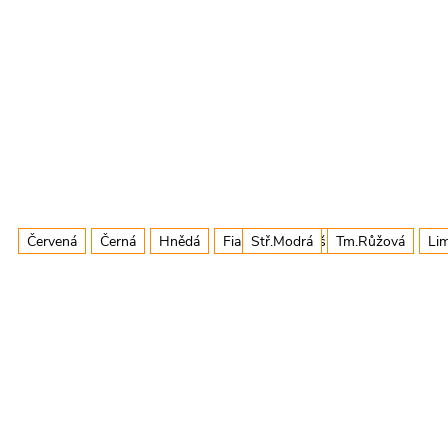
Červená
Černá
Hnědá
Fialová
Stř.Modrá
+ další
Tm.Růžová
Li