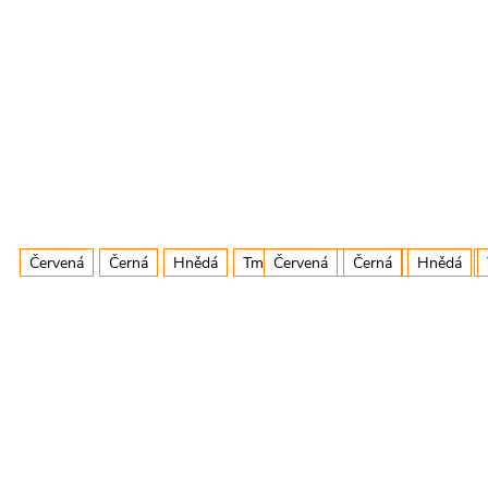
Červená
Černá
Hnědá
Tm.Růžová
Červená
Zelená
Černá
Fialová
Hnědá