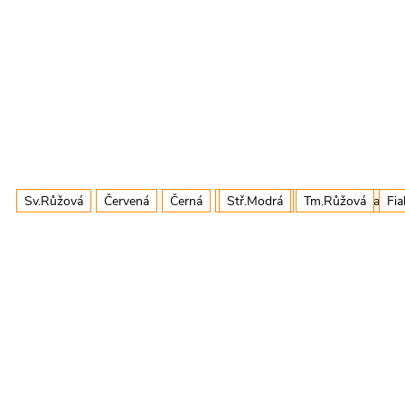
Sv.Růžová
Červená
Černá
Tm.Růžová
Stř.Modrá
Tm.Růžová
Zelená
Fialová
Fia