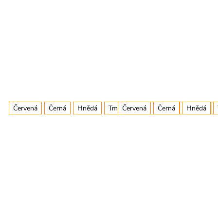
Červená
Černá
Hnědá
Tm.Růžová
Červená
Zelená
Černá
Fialová
Hnědá