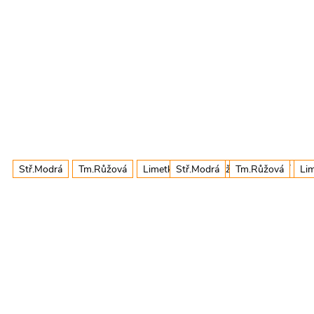
Stř.Modrá
Tm.Růžová
Limetková
Stř.Modrá
Oranžová
Tm.Růžová
+ další
Li