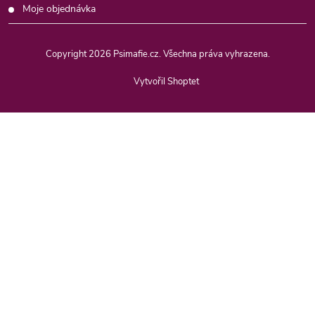
Moje objednávka
Copyright 2026
Psimafie.cz
. Všechna práva vyhrazena.
Vytvořil Shoptet