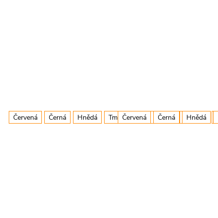
Červená
Černá
Hnědá
Tm.Růžová
Červená
Zelená
Černá
Fialová
Hnědá