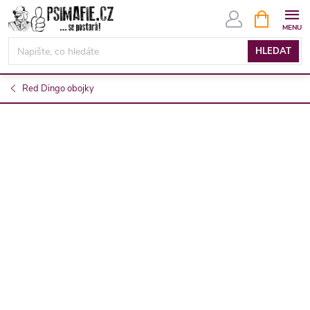
Přejít
NÁKUPNÍ
KOŠÍK
na
obsah
HLEDAT
Red Dingo obojky