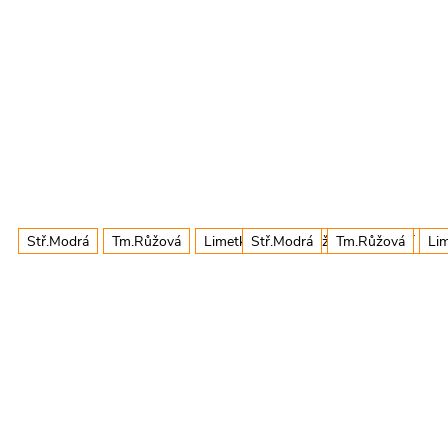
Stř.Modrá
Tm.Růžová
Limetková
Stř.Modrá
Oranžová
Tm.Růžová
+ další
Li