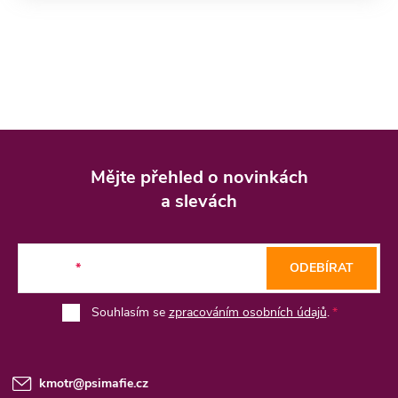
Z
á
Mějte přehled o novinkách
p
a slevách
a
t
E-mail
ODEBÍRAT
í
Souhlasím se
zpracováním osobních údajů
.
kmotr
@
psimafie.cz