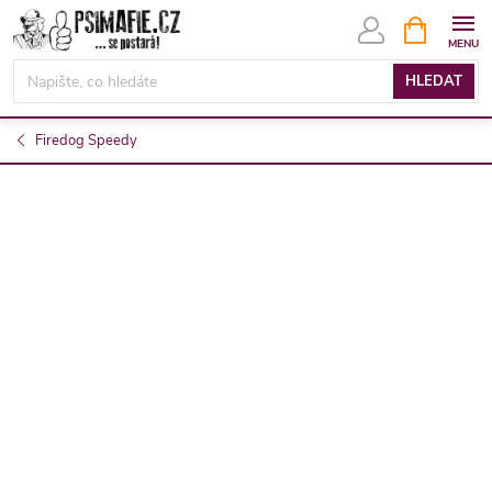
Přejít
NÁKUPNÍ
KOŠÍK
na
obsah
HLEDAT
Firedog Speedy