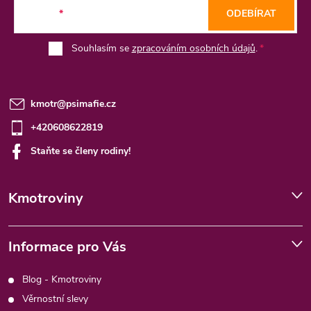
E-mail
ODEBÍRAT
í
Souhlasím se
zpracováním osobních údajů
.
kmotr
@
psimafie.cz
+420608622819
Staňte se členy rodiny!
Kmotroviny
Informace pro Vás
Blog - Kmotroviny
Věrnostní slevy