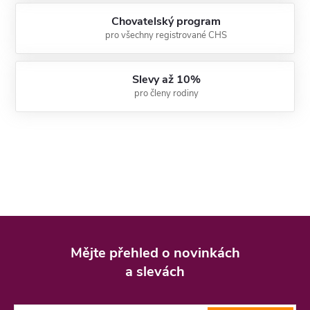
Chovatelský program
pro všechny registrované CHS
Slevy až 10%
pro členy rodiny
Z
á
Mějte přehled o novinkách
p
a slevách
a
t