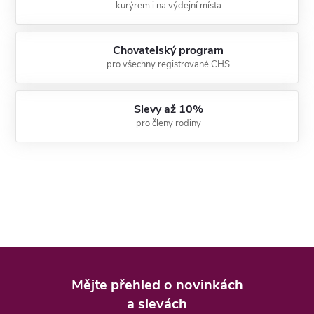
kurýrem i na výdejní místa
Chovatelský program
pro všechny registrované CHS
Slevy až 10%
pro členy rodiny
Z
á
Mějte přehled o novinkách
p
a slevách