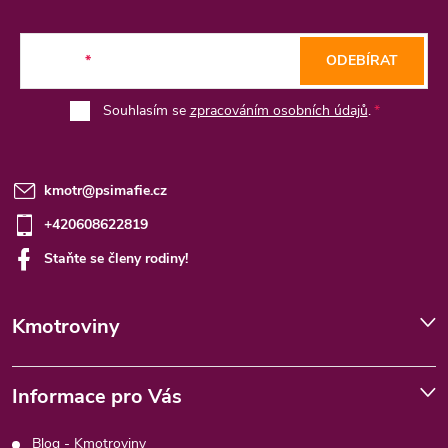
a
t
E-mail
ODEBÍRAT
í
Souhlasím se
zpracováním osobních údajů
.
kmotr
@
psimafie.cz
+420608622819
Staňte se členy rodiny!
Kmotroviny
Informace pro Vás
Blog - Kmotroviny