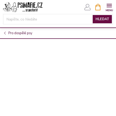
Přejít
NÁKUPNÍ
KOŠÍK
na
obsah
HLEDAT
Pro dospělé psy