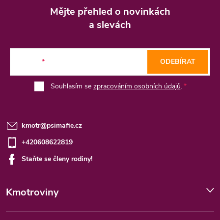
á
Mějte přehled o novinkách
p
a slevách
a
t
E-mail
ODEBÍRAT
í
Souhlasím se
zpracováním osobních údajů
.
kmotr
@
psimafie.cz
+420608622819
Staňte se členy rodiny!
Kmotroviny