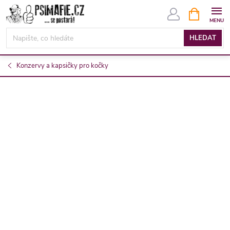
Přejít
NÁKUPNÍ
KOŠÍK
na
obsah
HLEDAT
Konzervy a kapsičky pro kočky