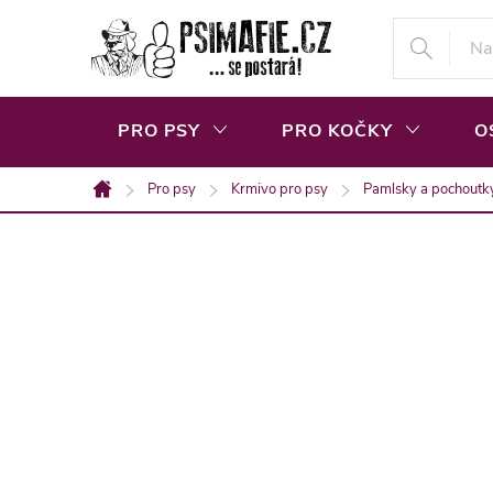
Přejít
na
obsah
PRO PSY
PRO KOČKY
O
Pro psy
Krmivo pro psy
Pamlsky a pochoutk
Domů