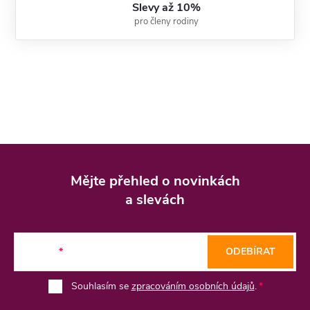
Slevy až 10%
pro členy rodiny
Z
á
Mějte přehled o novinkách
p
a slevách
a
t
E-mail
ODEBÍRAT
í
Souhlasím se
zpracováním osobních údajů
.