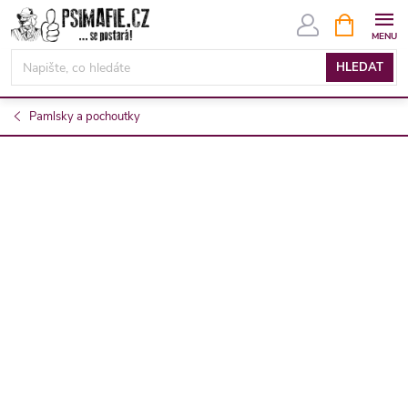
Přejít
NÁKUPNÍ
KOŠÍK
na
obsah
HLEDAT
Pamlsky a pochoutky