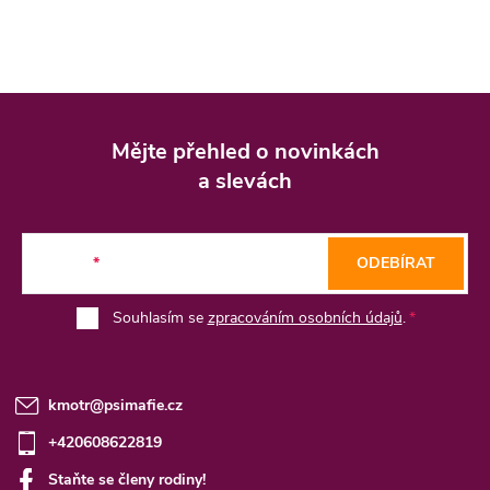
Z
á
Mějte přehled o novinkách
p
a slevách
a
t
E-mail
ODEBÍRAT
í
Souhlasím se
zpracováním osobních údajů
.
kmotr
@
psimafie.cz
+420608622819
Staňte se členy rodiny!