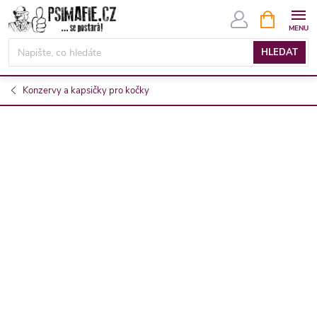
Přejít
NÁKUPNÍ
KOŠÍK
na
obsah
HLEDAT
Konzervy a kapsičky pro kočky