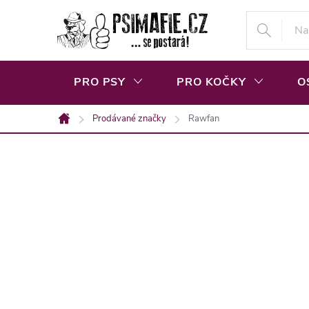
Přejít
na
obsah
PRO PSY
PRO KOČKY
O
Prodávané značky
Rawfan
Domů