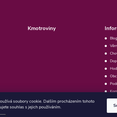
Kmotroviny
Info
Blog
Věrn
Chov
Dopr
Hod
Obc
Pod
Kon
Moj
oužívá soubory cookie. Dalším procházením tohoto
S
jete souhlas s jejich používáním.