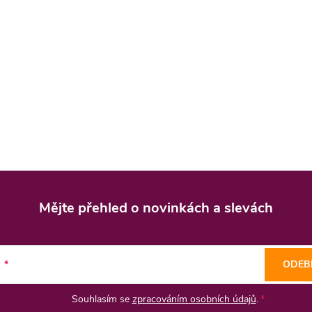
Mějte přehled o novinkách
a slevách
l
ODEB
Souhlasím se
zpracováním osobních údajů
.