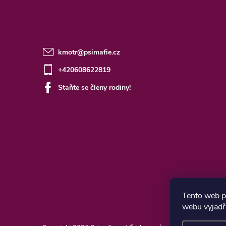
kmotr
@
psimafie.cz
+420608622819
Staňte se členy rodiny!
Tento web p
webu vyjadřu